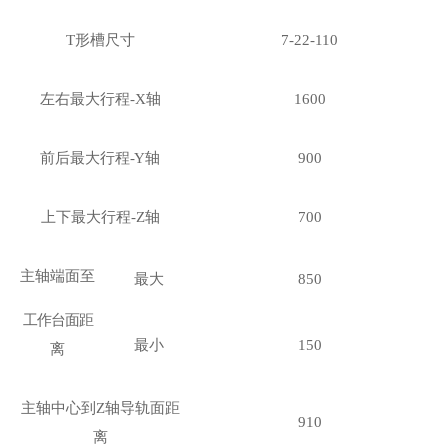
T形槽尺寸
7-22-110
左右最大行程
-X轴
1600
前后最大行程
-
Y轴
900
上下最大行程
-Z轴
700
主轴端面至
最大
850
工作台面距
最小
150
离
主轴中心到
Z轴导轨面距
910
离