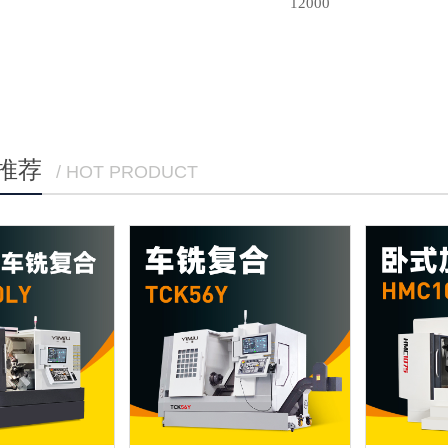
12000
推荐
/ HOT PRODUCT