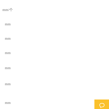
mm/个
mm
mm
mm
mm
mm
mm